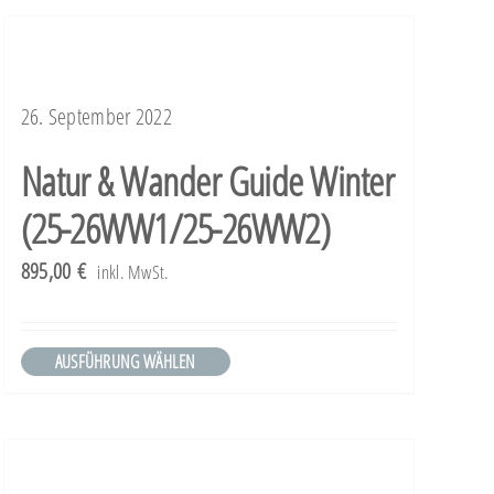
weist
mehrere
Varianten
26. September 2022
auf.
Die
Natur & Wander Guide Winter
Optionen
(25-26WW1/25-26WW2)
können
895,00
€
inkl. MwSt.
auf
der
Produktseite
AUSFÜHRUNG WÄHLEN
Dieses
gewählt
Produkt
werden
weist
mehrere