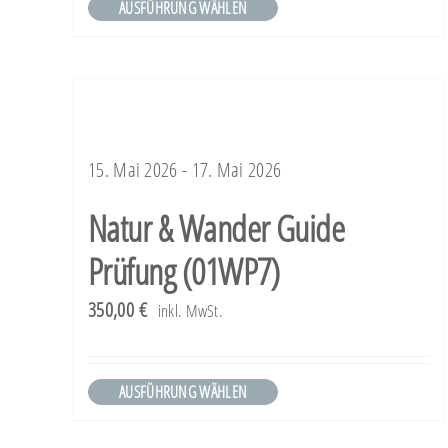
AUSFÜHRUNG WÄHLEN
Dieses
Produkt
weist
mehrere
Varianten
15. Mai 2026 - 17. Mai 2026
auf.
Die
Natur & Wander Guide
Optionen
Prüfung (01WP7)
können
350,00
€
inkl. MwSt.
auf
der
Produktseite
AUSFÜHRUNG WÄHLEN
Dieses
gewählt
Produkt