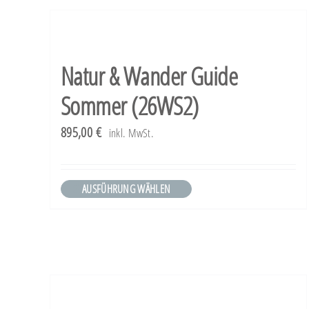
werden
weist
mehrere
Varianten
Natur & Wander Guide
auf.
Sommer (26WS2)
Die
Optionen
895,00
€
inkl. MwSt.
können
auf
AUSFÜHRUNG WÄHLEN
Dieses
der
Produkt
Produktseite
weist
gewählt
mehrere
werden
Varianten
auf.