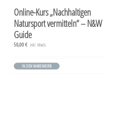
Varianten
Online-Kurs „Nachhaltigen
auf.
Natursport vermitteln“ – N&W
Die
Optionen
Guide
können
50,00
€
inkl. MwSt.
auf
der
IN DEN WARENKORB
Produktseite
gewählt
werden