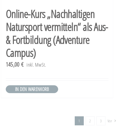
Varianten
Online-Kurs „Nachhaltigen
auf.
Natursport vermitteln“ als Aus-
Die
Optionen
& Fortbildung (Adventure
können
Campus)
auf
145,00
€
inkl. MwSt.
der
Produktseite
gewählt
IN DEN WARENKORB
werden
1
2
3
Vor