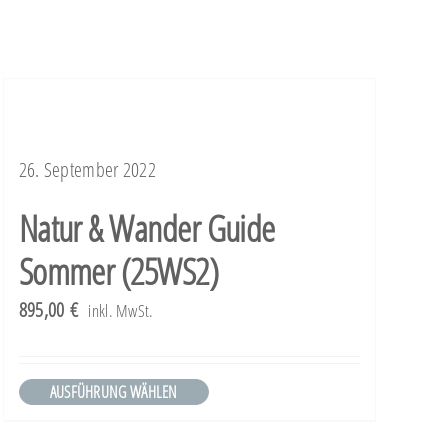
Produkt
weist
mehrere
Varianten
auf.
26. September 2022
Die
Optionen
Natur & Wander Guide
können
Sommer (25WS2)
auf
der
895,00
€
inkl. MwSt.
Produktseite
gewählt
AUSFÜHRUNG WÄHLEN
Dieses
werden
Produkt