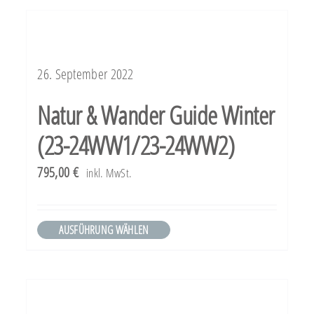
weist
mehrere
Varianten
26. September 2022
auf.
Die
Natur & Wander Guide Winter
Optionen
(23-24WW1/23-24WW2)
können
795,00
€
inkl. MwSt.
auf
der
Produktseite
AUSFÜHRUNG WÄHLEN
Dieses
gewählt
Produkt
werden
weist
mehrere